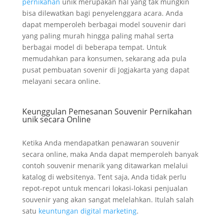
pernikahan
unik merupakan hal yang tak mungkin
bisa dilewatkan bagi penyelenggara acara. Anda
dapat memperoleh berbagai model souvenir dari
yang paling murah hingga paling mahal serta
berbagai model di beberapa tempat. Untuk
memudahkan para konsumen, sekarang ada pula
pusat pembuatan sovenir di Jogjakarta yang dapat
melayani secara online.
Keunggulan Pemesanan Souvenir Pernikahan
unik secara Online
Ketika Anda mendapatkan penawaran souvenir
secara online, maka Anda dapat memperoleh banyak
contoh souvenir menarik yang ditawarkan melalui
katalog di websitenya. Tent saja, Anda tidak perlu
repot-repot untuk mencari lokasi-lokasi penjualan
souvenir yang akan sangat melelahkan. Itulah salah
satu
keuntungan digital marketing
.