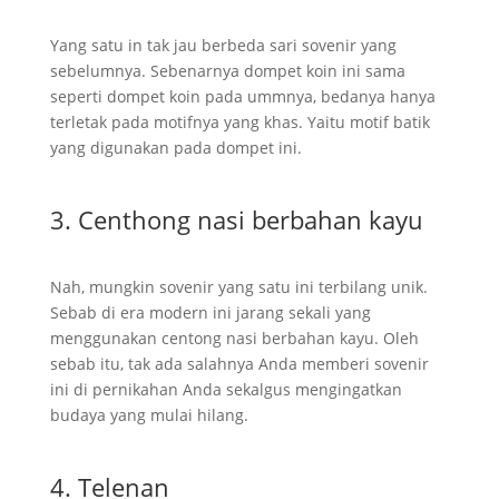
Yang satu in tak jau berbeda sari sovenir yang
sebelumnya. Sebenarnya dompet koin ini sama
seperti dompet koin pada ummnya, bedanya hanya
terletak pada motifnya yang khas. Yaitu motif batik
yang digunakan pada dompet ini.
3. Centhong nasi berbahan kayu
Nah, mungkin sovenir yang satu ini terbilang unik.
Sebab di era modern ini jarang sekali yang
menggunakan centong nasi berbahan kayu. Oleh
sebab itu, tak ada salahnya Anda memberi sovenir
ini di pernikahan Anda sekalgus mengingatkan
budaya yang mulai hilang.
4. Telenan